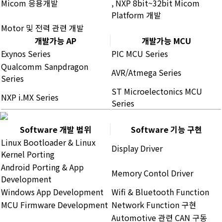
Micom 응용개발
, NXP 8bit~32bit Micom
Platform 개발
Motor 및 전력 관련 개발
개발가능 AP
개발가능 MCU
Exynos Series
PIC MCU Series
Qualcomm Sanpdragon
AVR/Atmega Series
Series
ST Microelectonics MCU
NXP i.MX Series
Series
Software 개발 범위
Software 기능 구현
Linux Bootloader & Linux
Display Driver
Kernel Porting
Android Porting & App
Memory Contol Driver
Development
Windows App Development
Wifi & Bluetooth Function
MCU Firmware Development
Network Function 구현
Automotive 관련 CAN 구동