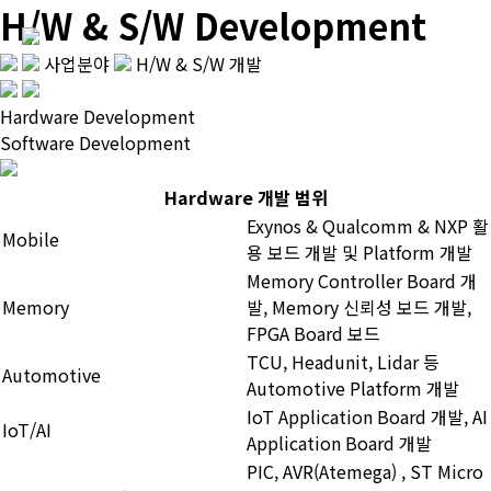
H/W & S/W Development
사업분야
H/W & S/W 개발
Hardware Development
Software Development
Hardware 개발 범위
Exynos & Qualcomm & NXP 활
Mobile
용 보드 개발 및 Platform 개발
Memory Controller Board 개
Memory
발, Memory 신뢰성 보드 개발,
FPGA Board 보드
TCU, Headunit, Lidar 등
Automotive
Automotive Platform 개발
IoT Application Board 개발, AI
IoT/AI
Application Board 개발
PIC, AVR(Atemega) , ST Micro